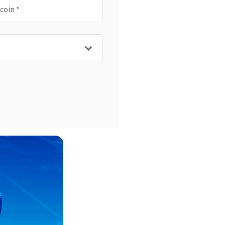
tcoin
*