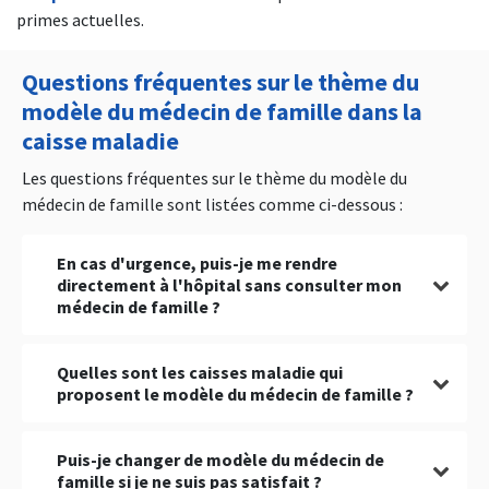
primes actuelles.
Questions fréquentes sur le thème du
modèle du médecin de famille dans la
caisse maladie
Les questions fréquentes sur le thème du modèle du
médecin de famille sont listées comme ci-dessous :
En cas d'urgence, puis-je me rendre
directement à l'hôpital sans consulter mon
médecin de famille ?
Oui, en cas d'urgence, vous pouvez vous rendre
Quelles sont les caisses maladie qui
directement à l'hôpital sans contacter d'abord
proposent le modèle du médecin de famille ?
votre médecin de famille.
Toutes les caisses maladie proposent le modèle
Puis-je changer de modèle du médecin de
du médecin de famille en Suisse. Vous pouvez vous
famille si je ne suis pas satisfait ?