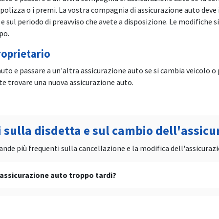
 polizza o i premi. La vostra compagnia di assicurazione auto deve 
 sul periodo di preavviso che avete a disposizione. Le modifiche s
po.
roprietario
 auto e passare a un'altra assicurazione auto se si cambia veicolo 
te trovare una nuova assicurazione auto.
sulla disdetta e sul cambio dell'assicu
nde più frequenti sulla cancellazione e la modifica dell'assicuraz
'assicurazione auto troppo tardi?
auto in corso verrà rinnovata per un anno in caso di disdetta tardiv