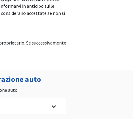
informarvi in anticipo sulle
i considerano accettate se non si
o proprietario. Se successivamente
razione auto
ione auto:
a.