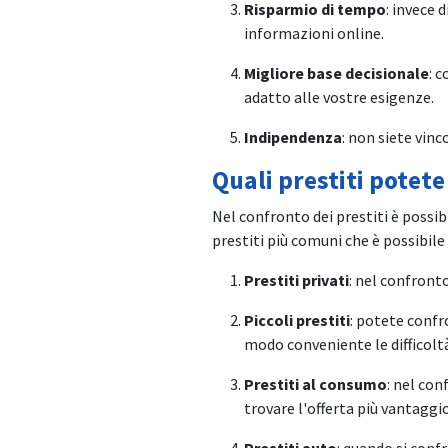
Risparmio di tempo
: invece 
informazioni online.
Migliore base decisionale
: 
adatto alle vostre esigenze.
Indipendenza
: non siete vinc
Quali prestiti potet
Nel confronto dei prestiti è possibi
prestiti più comuni che è possibile
Prestiti privati
: nel confronto
Piccoli prestiti
: potete confr
modo conveniente le difficoltà
Prestiti al consumo
: nel con
trovare l'offerta più vantaggios
Prestiti auto
: quando si confr