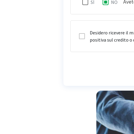
Avet
SÌ
NO
Da quando
Desidero ricevere il m
Die Eigenheimadresse en
positiva sul credito o