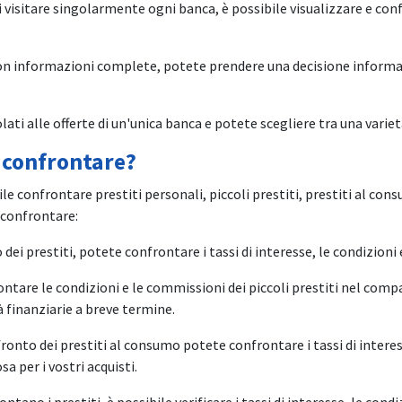
di visitare singolarmente ogni banca, è possibile visualizzare e 
con informazioni complete, potete prendere una decisione informata
olati alle offerte di un'unica banca e potete scegliere tra una varietà 
e confrontare?
le confrontare prestiti personali, piccoli prestiti, prestiti al cons
 confrontare:
 dei prestiti, potete confrontare i tassi di interesse, le condizioni e
ontare le condizioni e le commissioni dei piccoli prestiti nel compa
 finanziarie a breve termine.
fronto dei prestiti al consumo potete confrontare i tassi di intere
a per i vostri acquisti.
ontano i prestiti, è possibile verificare i tassi di interesse, le condi