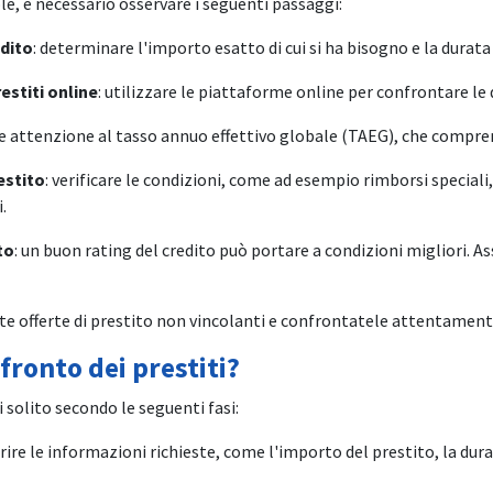
ole, è necessario osservare i seguenti passaggi:
edito
: determinare l'importo esatto di cui si ha bisogno e la durata
restiti online
: utilizzare le piattaforme online per confrontare le d
te attenzione al tasso annuo effettivo globale (TAEG), che comprend
estito
: verificare le condizioni, come ad esempio rimborsi speciali
.
to
: un buon rating del credito può portare a condizioni migliori. Ass
ete offerte di prestito non vincolanti e confrontatele attentament
fronto dei prestiti?
di solito secondo le seguenti fasi:
erire le informazioni richieste, come l'importo del prestito, la dur