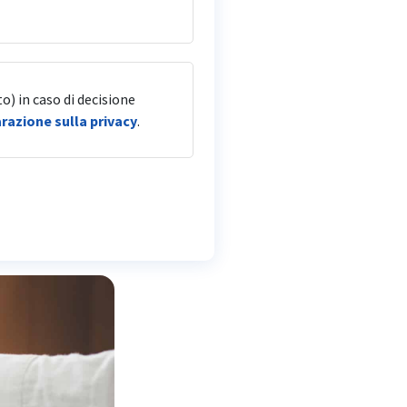
o) in caso di decisione
SÌ
NO
arazione sulla privacy
.