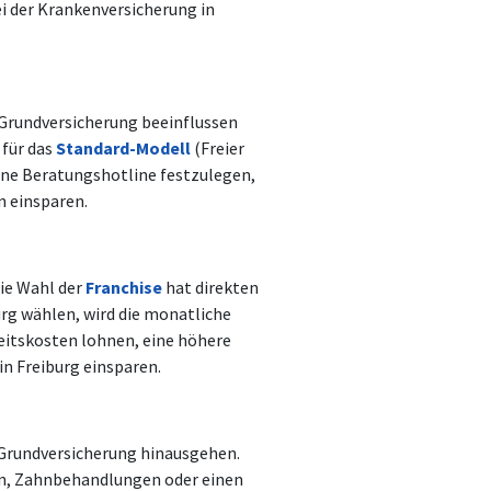
ei der Krankenversicherung in
r Grundversicherung beeinflussen
 für das
Standard-Modell
(Freier
ine Beratungshotline festzulegen,
 einsparen.
Die Wahl der
Franchise
hat direkten
urg wählen, wird die monatliche
eitskosten lohnen, eine höhere
in Freiburg einsparen.
e Grundversicherung hinausgehen.
sen, Zahnbehandlungen oder einen