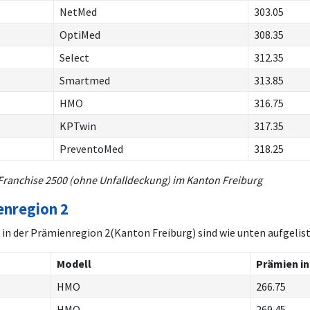
NetMed
303.05
OptiMed
308.35
Select
312.35
Smartmed
313.85
HMO
316.75
KPTwin
317.35
PreventoMed
318.25
Franchise 2500 (ohne Unfalldeckung) im Kanton Freiburg
enregion 2
in der Prämienregion 2(Kanton Freiburg) sind wie unten aufgelist
Modell
Prämien in
HMO
266.75
HMO
269.45