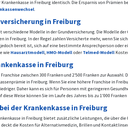
r Krankenkasse in Freiburg identisch. Die Ersparnis von Prämien b
nkassenwechsel
.
versicherung in Freiburg
et verschiedene Modelle in der Grundversicherung. Die Modelle de
in Freiburg. In der Regel zahlen Versicherte mehr, wenn Sie sich
edoch bereit ist, sich auf eine bestimmte Ansprechperson oder e
le wie
Hausarztmodell
,
HMO-Modell
oder
Telmed-Modell
Kosten
ankenkasse in Freiburg
6 Franchise zwischen 300 Franken und 2'500 Franken zur Auswahl. 
assenprämie in Freiburg. Wenn Sie eine höhere Franchise in Freib
edriger. Daher kann es sich für Personen mit geringeren Gesundh
uf diese Weise können Sie im Laufe des Jahres bis zu 1'000 Franken 
bei der Krankenkasse in Freiburg
ankenkasse in Freiburg bietet zusätzliche Leistungen, die über di
g deckt die Kosten für Alternativmedizin, Brillen und Kontaktlin