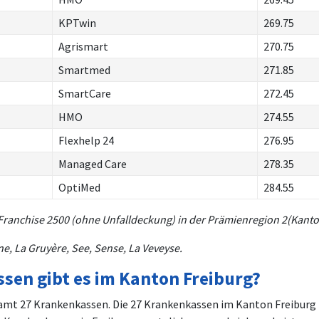
KPTwin
269.75
Agrismart
270.75
Smartmed
271.85
SmartCare
272.45
HMO
274.55
Flexhelp 24
276.95
Managed Care
278.35
OptiMed
284.55
Franchise 2500 (ohne Unfalldeckung) in der Prämienregion 2(Kanto
e, La Gruyère, See, Sense, La Veveyse.
ssen gibt es im Kanton Freiburg?
amt 27 Krankenkassen. Die 27 Krankenkassen im Kanton Freiburg b