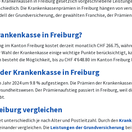
 Krankenkassen in Freiburg gesetzlich vorgeschriebene Leistunge
chiedlich. Die Krankenkassenprämien in Freiburg hängen von vers
ll der Grundversicherung, der gewählten Franchise, der Prämien
Krankenkasse in Freiburg?
ng im Kanton Freiburg kostet derzeit monatlich CHF
266.75
, währ
r Wahl der Krankenkasse einige wichtige Punkte berücksichtigt, k
h besteht die Möglichkeit, bis zu CHF
4'648.80
im Kanton Freiburg 
 der Krankenkasse in Freiburg
im Jahr 2024 um 9.8 % aufgestiegen. Die Prämien der Krankenkasse
undheitswesen. Der Prämienaufstieg passiert in Freiburg, weil d
bt.
eiburg vergleichen
t unterschiedlich je nach Alter und Postleitzahl. Durch den
Krank
einander vergleichen. Die
Leistungen der Grundversicherung
bei