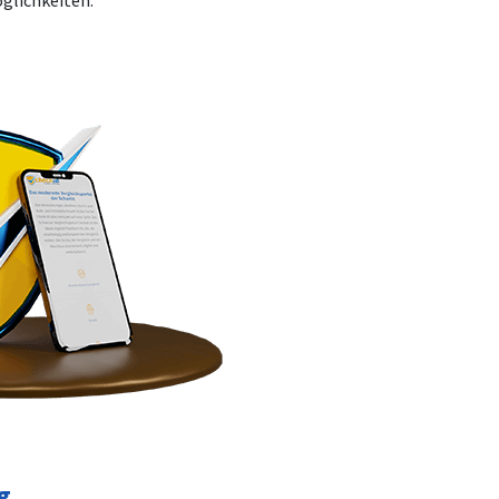
öglichkeiten.
g